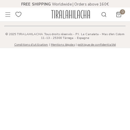
FREE SHIPPING
Worldwide | Orders above 160€
R AU CONTENU
0
Obje
© 2025 TIRALAHILACHA Tous droits réservés - P.I. La Canaleta - Mas d'en Colom
11-13 - 25300 Tárrega - Espagne
Conditions d'utilisation
|
Mentions légales
|
politique de confidentialité