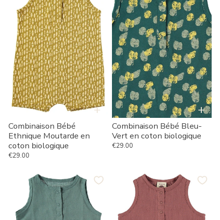
Moutarde
Vert
en
en
coton
coton
biologique
biologique
+
+
Combinaison Bébé
Combinaison Bébé Bleu-
Ethnique Moutarde en
Vert en coton biologique
coton biologique
€29.00
Prix habituel
€29.00
Prix habituel
Combinaison
Grenouillère
Bébé
bébé
Bleu
Elgar
Aigue-
mauve
Marine