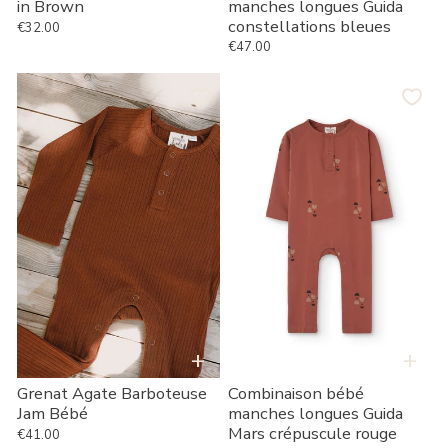
manches longues Guida
in Brown
constellations bleues
€32.00
Prix habituel
€47.00
Prix habituel
Grenat
Combinaison
Agate
bébé
Barboteuse
manches
Jam
longues
Bébé
Guida
Mars
crépuscule
rouge
+
+
Combinaison bébé
Grenat Agate Barboteuse
manches longues Guida
Jam Bébé
Mars crépuscule rouge
€41.00
Prix habituel