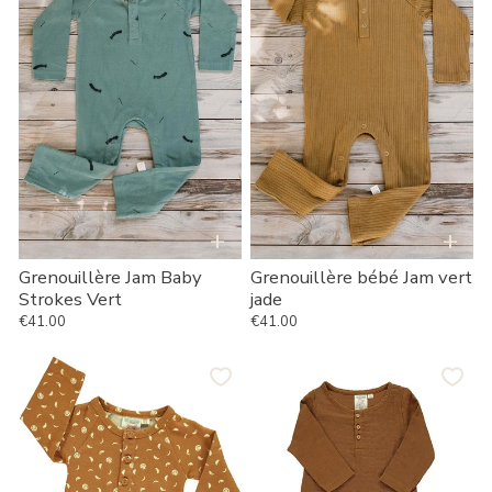
Strokes
vert
Vert
jade
+
+
Grenouillère Jam Baby
Grenouillère bébé Jam vert
Strokes Vert
jade
€41.00
€41.00
Prix habituel
Prix habituel
Combinaison
Lingette
bébé
bébé
à
en
manches
mousseline
longues
basique
à
marron