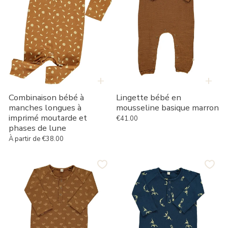
imprimé
moutarde
et
phases
de
lune
+
+
Combinaison bébé à
Lingette bébé en
manches longues à
mousseline basique marron
imprimé moutarde et
€41.00
Prix habituel
phases de lune
À partir de €38.00
Prix habituel
Combinaison
Combinaison
bébé
bébé
marron
bleu
imprimé
marine
vélo
imprimé
acrobate