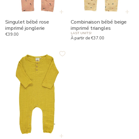
+
+
Singulet bébé rose
Combinaison bébé beige
imprimé jonglerie
imprimé triangles
LAST UNITS!
€39.00
Prix habituel
À partir de €37.00
Prix habituel
Lange
bébé
basique
moutarde
+