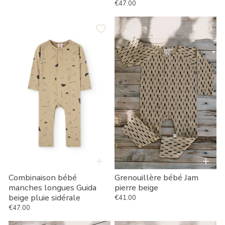
€47.00
Prix habituel
Combinaison
Grenouillère
bébé
bébé
manches
Jam
longues
pierre
Guida
beige
beige
pluie
sidérale
+
+
Combinaison bébé
Grenouillère bébé Jam
manches longues Guida
pierre beige
beige pluie sidérale
€41.00
Prix habituel
€47.00
Prix habituel