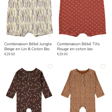
Coton
Bio
+
+
Combinaison Bébé Jungle
Combinaison Bébé Tits
Beige en Lin & Coton Bio
Rouge en coton bio
€29.00
€29.00
Prix habituel
Prix habituel
Combinaison
Combinaison
bébé
bébé
manches
manches
longues
longues
SAEL
SAEL
en
en
marron
terre
cuite