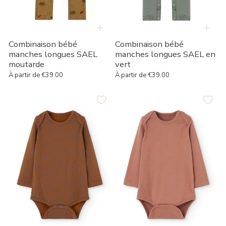
+
+
Combinaison bébé
Combinaison bébé
manches longues SAEL
manches longues SAEL en
moutarde
vert
À partir de €39.00
À partir de €39.00
Prix habituel
Prix habituel
Organic
Organic
cotton
cotton
baby
ribbed
body
baby
in
body
Terracotta
in
Pink