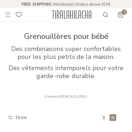
FREE SHIPPING
Worldwide | Orders above 160€
R AU CONTENU
0
Obje
L
Grenouillères pour bébé
e
Des combinaisons super confortables
r
pour les plus petits de la maison.
e
Des vêtements intemporels pour votre
c
garde-robe durable.
u
e
Enfants
GRENOUILLÈRES
i
l
Filtre
: