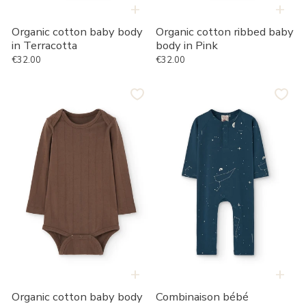
+
+
Organic cotton baby body
Organic cotton ribbed baby
in Terracotta
body in Pink
€32.00
€32.00
Prix habituel
Prix habituel
Organic
Combinaison
cotton
bébé
baby
manches
body
longues
in
Guida
Brown
constellations
bleues
+
+
Combinaison bébé
Organic cotton baby body