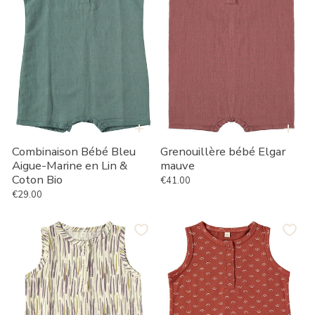
en
Lin
&
Coton
Bio
+
+
Combinaison Bébé Bleu
Grenouillère bébé Elgar
Aigue-Marine en Lin &
mauve
Coton Bio
€41.00
Prix habituel
€29.00
Prix habituel
Combinaison
Combinaison
Bébé
Bébé
Jungle
Tits
Beige
Rouge
en
en
Lin
coton
&
bio