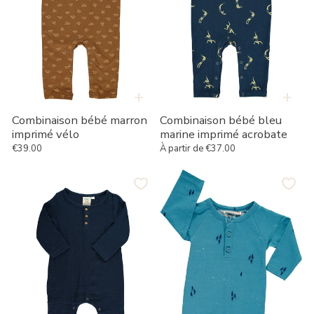
+
+
Combinaison bébé marron
Combinaison bébé bleu
imprimé vélo
marine imprimé acrobate
€39.00
À partir de €37.00
Prix habituel
Prix habituel
Combinaison
Combinaison
bébé
bébé
mousseline
manches
bleu
longues
marine
couleur
basique
bleu
opale