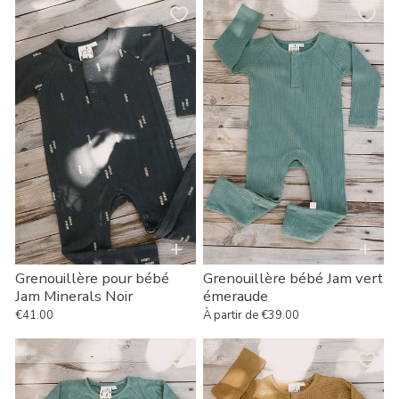
Grenouillère
Grenouillère
pour
bébé
bébé
Jam
Jam
vert
Minerals
émeraude
Noir
+
+
Grenouillère pour bébé
Grenouillère bébé Jam vert
Jam Minerals Noir
émeraude
€41.00
À partir de €39.00
Prix habituel
Prix habituel
Grenouillère
Grenouillère
Jam
bébé
Baby
Jam