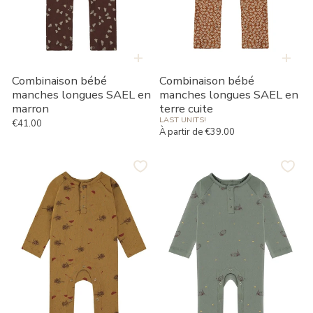
+
+
Combinaison bébé
Combinaison bébé
manches longues SAEL en
manches longues SAEL en
marron
terre cuite
LAST UNITS!
€41.00
Prix habituel
À partir de €39.00
Prix habituel
Combinaison
Combinaison
bébé
bébé
manches
manches
longues
longues
SAEL
SAEL
moutarde
en
vert