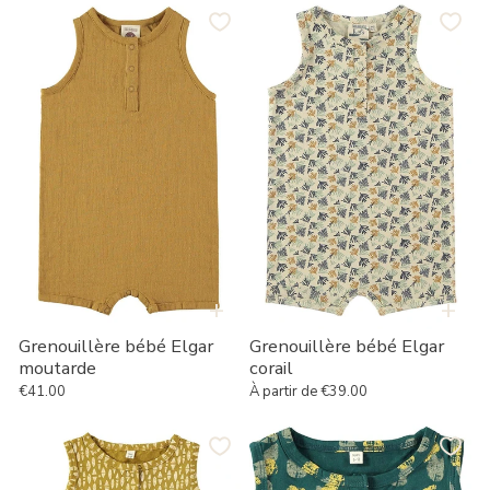
Grenouillère
Grenouillère
bébé
bébé
Elgar
Elgar
moutarde
corail
+
+
Grenouillère bébé Elgar
Grenouillère bébé Elgar
moutarde
corail
€41.00
À partir de €39.00
Prix habituel
Prix habituel
Combinaison
Combinaison
Bébé
Bébé
Ethnique
Bleu-