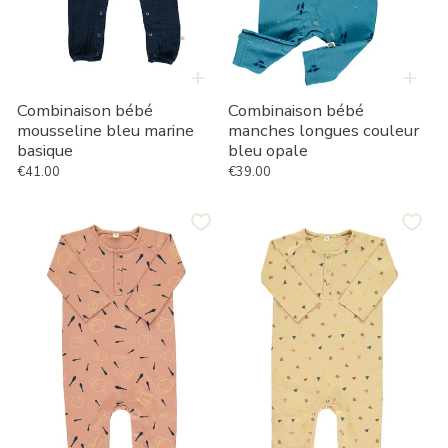
+
+
Combinaison bébé
Combinaison bébé
manches longues couleur
mousseline bleu marine
bleu opale
basique
€39.00
€41.00
Prix habituel
Prix habituel
Singulet
Combinaison
bébé
bébé
rose
beige
imprimé
imprimé
jonglerie
triangles